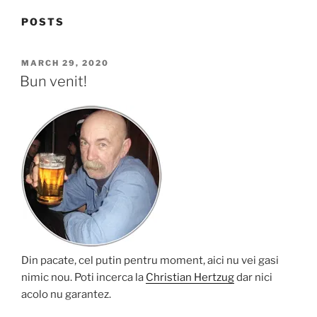
POSTS
POSTED
MARCH 29, 2020
ON
Bun venit!
Din pacate, cel putin pentru moment, aici nu vei gasi
nimic nou. Poti incerca la
Christian Hertzug
dar nici
acolo nu garantez.